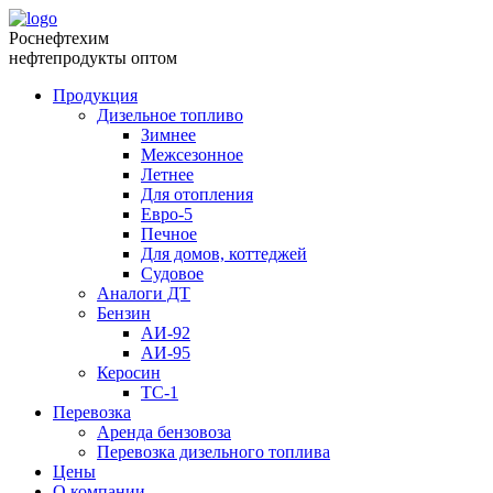
Роснефтехим
нефтепродукты оптом
Продукция
Дизельное топливо
Зимнее
Межсезонное
Летнее
Для отопления
Евро-5
Печное
Для домов, коттеджей
Судовое
Аналоги ДТ
Бензин
АИ-92
АИ-95
Керосин
ТС-1
Перевозка
Аренда бензовоза
Перевозка дизельного топлива
Цены
О компании