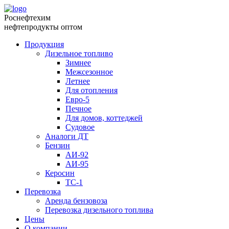
Роснефтехим
нефтепродукты оптом
Продукция
Дизельное топливо
Зимнее
Межсезонное
Летнее
Для отопления
Евро-5
Печное
Для домов, коттеджей
Судовое
Аналоги ДТ
Бензин
АИ-92
АИ-95
Керосин
ТС-1
Перевозка
Аренда бензовоза
Перевозка дизельного топлива
Цены
О компании