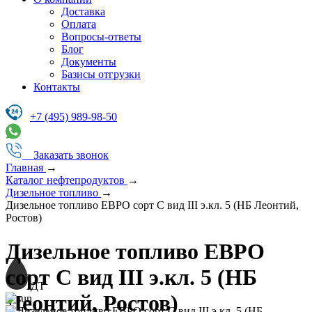
Доставка
Оплата
Вопросы-ответы
Блог
Документы
Базисы отгрузки
Контакты
+7 (495) 989-98-50
Заказать звонок
Главная
→
Каталог нефтепродуктов
→
Дизельное топливо
→
Дизельное топливо ЕВРО сорт C вид III э.кл. 5 (НБ Леонтий,
Ростов)
Дизельное топливо ЕВРО
сорт C вид III э.кл. 5 (НБ
ДТ
Леонтий, Ростов)