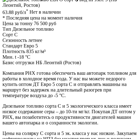
*
63.88 руб/л
Нет в наличии
* Последняя цена на момент наличия
Цена за тонну
76 500 руб
Тип
Дизельное топливо
Сорт
C
Сезонность
летнее
Стандарт
Евро 5
Плотность
835 кг/м³
Мин. t
-18 °C
Базис отгрузки
НБ Леонтий (Ростов)
Компания РНХ готова обеспечить ваш автопарк топливом для
работы в холодное время года. У нас вы можете недорого
купить оптом ДТ Евро 5 сорта С и отправлять машины на
маршрут без задержек на длительный разогрев при
температуре воздуха до -5 °С.
Дизельное топливо сорта С и 5 экологического класса имеет
низкое содержание серы – до 10-ти мг/кг. Покупая ДТ оптом у
РНХ, вы позаботитесь о продуктивности двигателей машин
вашего автопарка и о сохранности экологии.
Цены на солярку С сорта и 5 эк. класса у нас низкие. Закупаем
нефтепродукты на НПЗ без участия третьих лиц и получаем