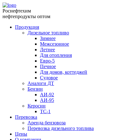
Роснефтехим
нефтепродукты оптом
Продукция
Дизельное топливо
Зимнее
Межсезонное
Летнее
Для отопления
Евро-5
Печное
Для домов, коттеджей
Судовое
Аналоги ДТ
Бензин
АИ-92
АИ-95
Керосин
ТС-1
Перевозка
Аренда бензовоза
Перевозка дизельного топлива
Цены
О компании