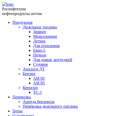
Роснефтехим
нефтепродукты оптом
Продукция
Дизельное топливо
Зимнее
Межсезонное
Летнее
Для отопления
Евро-5
Печное
Для домов, коттеджей
Судовое
Аналоги ДТ
Бензин
АИ-92
АИ-95
Керосин
ТС-1
Перевозка
Аренда бензовоза
Перевозка дизельного топлива
Цены
О компании