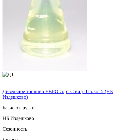
Дизельное топливо ЕВРО сорт C вид III э.кл. 5 (НБ
Издешково)
Базис отгрузки
НБ Издешково
Сезонность
Летнее