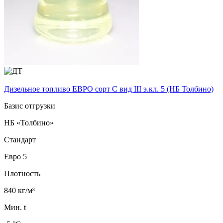
Дизельное топливо ЕВРО сорт C вид III э.кл. 5 (НБ Толбино)
Базис отгрузки
НБ «Толбино»
Стандарт
Евро 5
Плотность
840 кг/м³
Мин. t