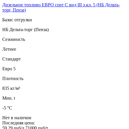
Дизельное топливо ЕВРО сорт C вид III э.кл. 5 (НБ Дельта-
торг, Пенза)
Базис отгрузки
НБ Дельта-торг (Пенза)
Сезонность
Летнее
Стандарт
Евро 5
Плотность
835 кг/м³
Мин. t
-5 °C
Нет в наличии
Последняя цена:
59.29 руб/л
71000 руб/т