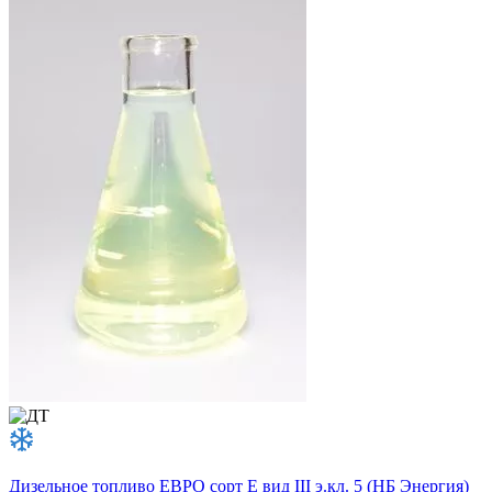
Дизельное топливо ЕВРО сорт E вид III э.кл. 5 (НБ Энергия)