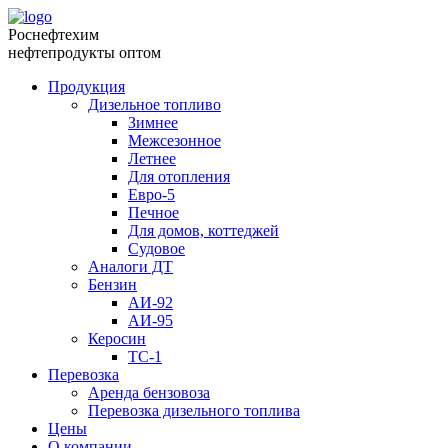
Роснефтехим
нефтепродукты оптом
Продукция
Дизельное топливо
Зимнее
Межсезонное
Летнее
Для отопления
Евро-5
Печное
Для домов, коттеджей
Судовое
Аналоги ДТ
Бензин
АИ-92
АИ-95
Керосин
ТС-1
Перевозка
Аренда бензовоза
Перевозка дизельного топлива
Цены
О компании