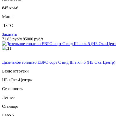
845 кг/м³
Мин. t
-18 °C
Заказать
71.83 руб/л
85000 руб/т
Дизельное топливо ЕВРО сорт C вид III э.кл. 5 (НБ Ока-Центр)
Базис отгрузки
НБ «Ока-Центр»
Сезонность
Летнее
Стандарт
Евро 5