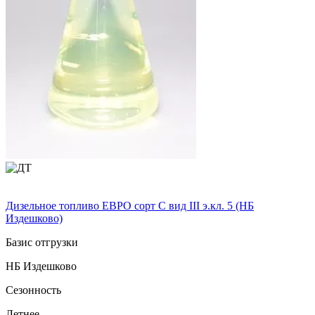
Дизельное топливо ЕВРО сорт C вид III э.кл. 5 (НБ
Издешково)
Базис отгрузки
НБ Издешково
Сезонность
Летнее