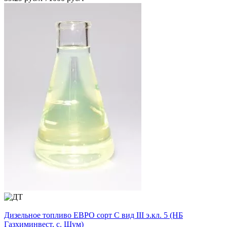
Дизельное топливо ЕВРО сорт C вид III э.кл. 5 (НБ
Газхиминвест, с. Шум)