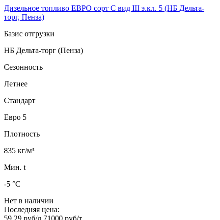
Дизельное топливо ЕВРО сорт C вид III э.кл. 5 (НБ Дельта-
торг, Пенза)
Базис отгрузки
НБ Дельта-торг (Пенза)
Сезонность
Летнее
Стандарт
Евро 5
Плотность
835 кг/м³
Мин. t
-5 °C
Нет в наличии
Последняя цена:
59.29 руб/л
71000 руб/т