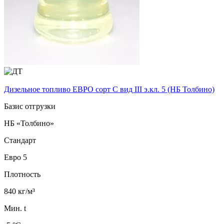
Дизельное топливо ЕВРО сорт C вид III э.кл. 5 (НБ Толбино)
Базис отгрузки
НБ «Толбино»
Стандарт
Евро 5
Плотность
840 кг/м³
Мин. t