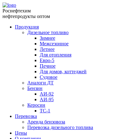
Роснефтехим
нефтепродукты оптом
Продукция
Дизельное топливо
Зимнее
Межсезонное
Летнее
Для отопления
Евро-5
Печное
Для домов, коттеджей
Судовое
Аналоги ДТ
Бензин
АИ-92
АИ-95
Керосин
ТС-1
Перевозка
Аренда бензовоза
Перевозка дизельного топлива
Цены
О компании