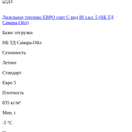
Дизельное топливо ЕВРО сорт C вид III э.кл. 5 (НБ ТД
Самара-Ойл)
Базис отгрузки
НБ ТД Самара-Ойл
Сезонность
Летнее
Стандарт
Евро 5
Плотность
835 кг/м³
Мин. t
-5 °C