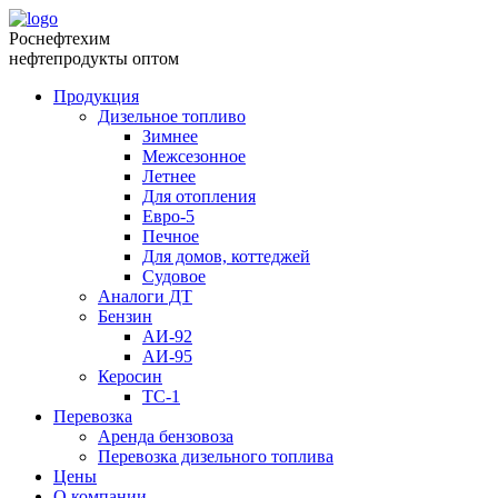
Роснефтехим
нефтепродукты оптом
Продукция
Дизельное топливо
Зимнее
Межсезонное
Летнее
Для отопления
Евро-5
Печное
Для домов, коттеджей
Судовое
Аналоги ДТ
Бензин
АИ-92
АИ-95
Керосин
ТС-1
Перевозка
Аренда бензовоза
Перевозка дизельного топлива
Цены
О компании