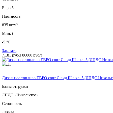
Евро 5
Плотность
835 кг/м³
Мин. t
-5 °C
Заказать
71.81 руб/л
86000 руб/т
Дизельное топливо ЕВРО сорт C вид III э.кл. 5 (ЛПДС Никольс
Базис отгрузки
ЛПДС «Никольское»
Сезонность
Летнее