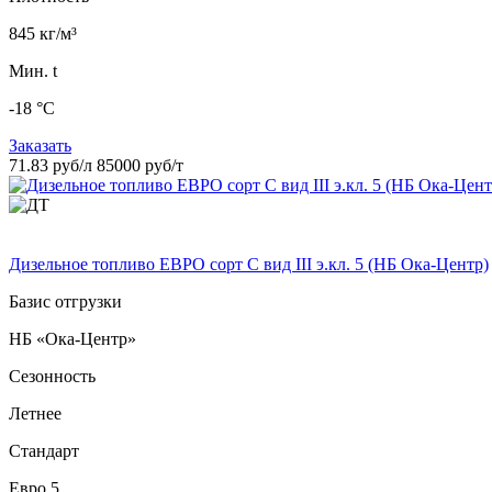
845 кг/м³
Мин. t
-18 °C
Заказать
71.83 руб/л
85000 руб/т
Дизельное топливо ЕВРО сорт C вид III э.кл. 5 (НБ Ока-Центр)
Базис отгрузки
НБ «Ока-Центр»
Сезонность
Летнее
Стандарт
Евро 5