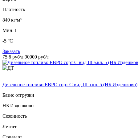
Плотность
840 кг/м³
Мин. t
-5 °C
Заказать
75.6 руб/л
90000 руб/т
Дизельное топливо ЕВРО сорт C вид III э.кл. 5 (НБ Издешково)
Базис отгрузки
НБ Издешково
Сезонность
Летнее
Стандарт