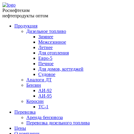
Роснефтехим
нефтепродукты оптом
Продукция
Дизельное топливо
Зимнее
Межсезонное
Летнее
Для отопления
Евро-5
Печное
Для домов, коттеджей
Судовое
Аналоги ДТ
Бензин
АИ-92
АИ-95
Керосин
ТС-1
Перевозка
Аренда бензовоза
Перевозка дизельного топлива
Цены
О компании