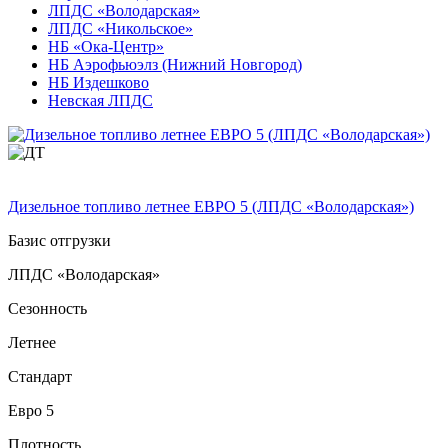
ЛПДС «Володарская»
ЛПДС «Никольское»
НБ «Ока-Центр»
НБ Аэрофьюэлз (Нижний Новгород)
НБ Издешково
Невская ЛПДС
Дизельное топливо летнее ЕВРО 5 (ЛПДС «Володарская»)
Базис отгрузки
ЛПДС «Володарская»
Сезонность
Летнее
Стандарт
Евро 5
Плотность